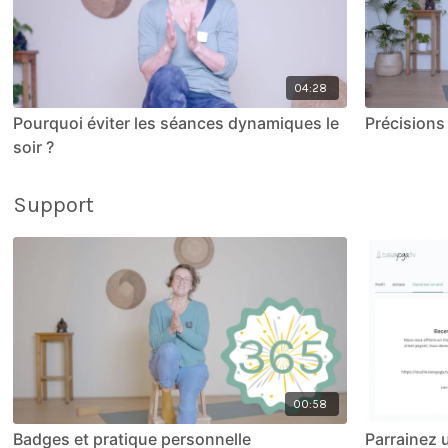
04:28
Pourquoi éviter les séances dynamiques le
Précisions 
soir ?
Support
00:58
Badges et pratique personnelle
Parrainez 