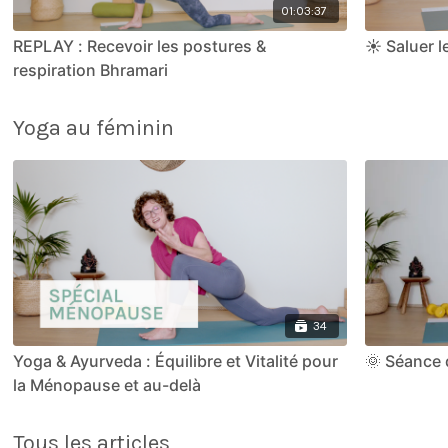
01:03:37
REPLAY : Recevoir les postures &
☀️ Saluer l
respiration Bhramari
Yoga au féminin
34
Yoga & Ayurveda : Équilibre et Vitalité pour
🌞 Séance
la Ménopause et au-delà
Tous les articles