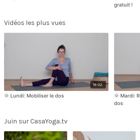
gratuit !
Vidéos les plus vues
16:02
🌞 Lundi: Mobiliser le dos
🌞 Mardi: R
dos
Juin sur CasaYoga.tv