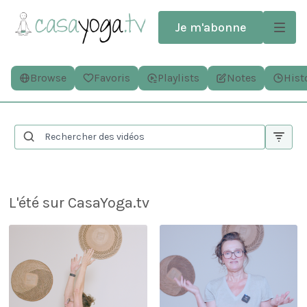
Je m'abonne
Browse
Favoris
Playlists
Notes
Hist
L'été sur CasaYoga.tv