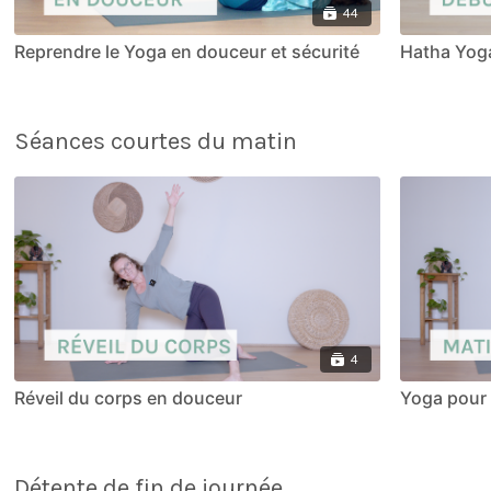
44
Reprendre le Yoga en douceur et sécurité
Hatha Yog
Séances courtes du matin
4
Réveil du corps en douceur
Yoga pour 
Détente de fin de journée