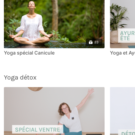
23
Yoga spécial Canicule
Yoga et Ay
Yoga détox