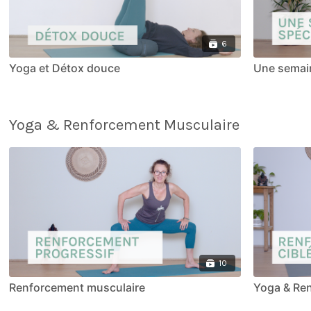
6
Yoga et Détox douce
Une semai
Yoga & Renforcement Musculaire
10
Renforcement musculaire
Yoga & Ren