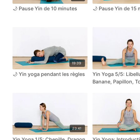
🌙 Pause Yin de 10 minutes
🌙 Pause Yin de 15 
19:39
🌙 Yin yoga pendant les règles
Yin Yoga 5/5: Libell
Banane, Papillon, To
liane
29:41
Yin Yoga 1/5: Chenille, Dragon
Yin Yoga: Introduct