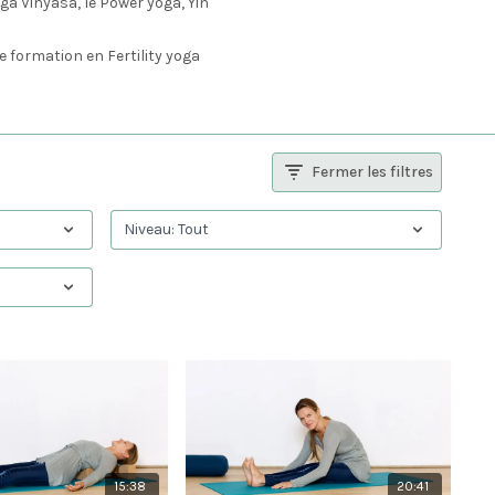
ga Vinyasa, le Power yoga, Yin
formation en Fertility yoga
Fermer les filtres
15:38
20:41