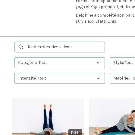
Formée principalement en Inde 
yoga et Yoga prénatal, et disp
Delphine a complété son parco
suivie aux Etats-Unis.
11:34