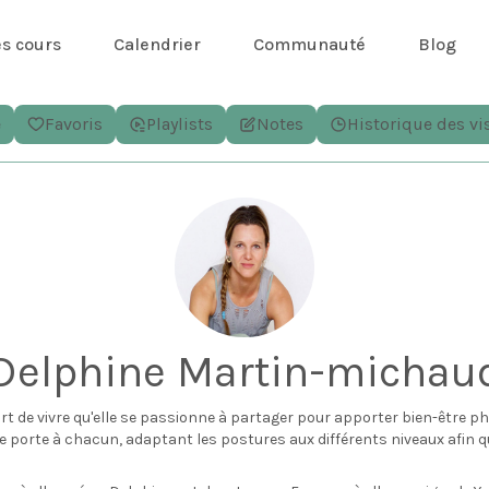
es cours
Calendrier
Communauté
Blog
e
Favoris
Playlists
Notes
Historique des vi
Delphine Martin-michau
rt de vivre qu'elle se passionne à partager pour apporter bien-être phy
le porte à chacun, adaptant les postures aux différents niveaux afin q