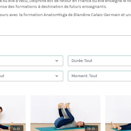
où elle a vécu, Delphine est de retour en France où elle enseigne le Yo
ense des formations à destination de futurs enseignants.
urs avec la formation AnatomYoga de Blandine Calais-Germain et une 
15:13
19:13