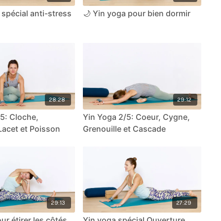
 spécial anti-stress
🌙 Yin yoga pour bien dormir
28:28
29:12
5: Cloche,
Yin Yoga 2/5: Coeur, Cygne,
Lacet et Poisson
Grenouille et Cascade
29:13
27:29
ur étirer les côtés
Yin yoga spécial Ouverture