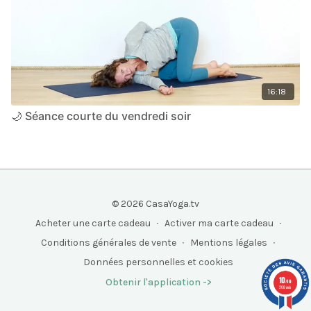
16:18
🌙 Séance courte du vendredi soir
© 2026 CasaYoga.tv
Acheter une carte cadeau
∙
Activer ma carte cadeau
∙
Conditions générales de vente
∙
Mentions légales
∙
Données personnelles et cookies
10
Obtenir l'application ->
/10
208 avis