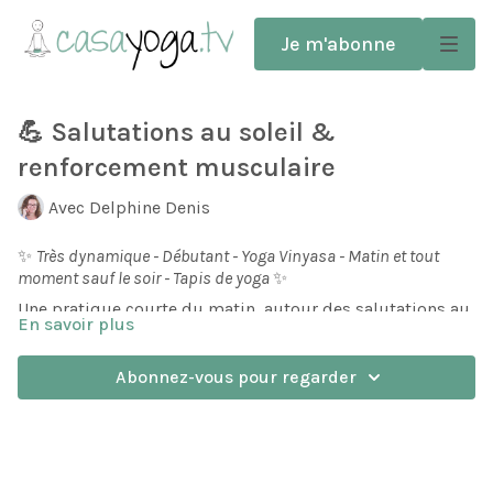
Je m'abonne
💪 Salutations au soleil &
renforcement musculaire
Avec Delphine Denis
✨
Très dynamique - Débutant - Yoga Vinyasa - Matin et tout
moment sauf le soir - Tapis de yoga
✨
Une pratique courte du matin, autour des salutations au
En savoir plus
soleil et du renforcement musculaire. Pour trouver la
confiance en soi!
Abonnez-vous pour regarder
Une séquence progressive pour développer la force dans
tout le corps. Travaillez les salutations, chaturanga, les
fentes ou encore les planches et trouvez cette force qui
vous permet de bouger avec précision et maîtrise. Une
séquence de base pour être à l'aise dans votre pratique