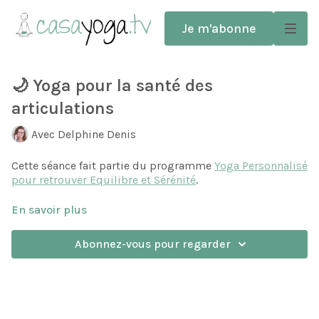
Je m'abonne
🌙 Yoga pour la santé des
articulations
Avec Delphine Denis
Cette séance fait partie du programme
Yoga Personnalisé
pour retrouver Equilibre et Sérénité
.
En savoir plus
Dans cette séance, je vous invite à réveiller toutes vos
articulations, pour leur redonner mobilité et vitalité.
Abonnez-vous pour regarder
Par des mouvements simples et doux, nous allons :
Favoriser l’hydratation et la santé des cartilages.
Réchauffer et détendre les muscles environnants.