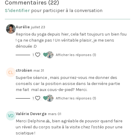
Relancer la circulation de l’énergie (prana) dans tout
Commentaires (
22
)
le corps.
S'identifier
pour participer à la conversation
Idéale le matin pour bien commencer la journée, cette
Aurélie
séance peut être pratiquée à tout moment.
juillet 23
Reprise du yoga depuis hier, cela fait toujours un bien fou
! ça ne change pas ! Un véritable plaisir, je me sens
Pas besoin de matériel spécifique, une surface plane
dénouée :D
suffit.
1
Afficher les réponses (1)
Offrez-vous ce moment pour remettre tout votre corps
en mouvement, libérer les tensions et retrouver une
ctrobien
mai 31
sensation de bien-être global.
Superbe séance , mais pourriez-vous me donner des
conseils car la position assise dans la dernière partie
me fait mal aux cous-de-pied? Merci.
1
Afficher les réponses (1)
Valérie Deverge
mars 01
Merci Delphine 🙏, bien agréable de pouvoir quand faire
un réveil du corps suite à la visite chez l'ostéo pour une
sciatique !