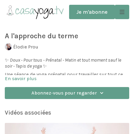
Je m'abonne
A l'approche du terme
Élodie Prou
✨
Doux - Pour tous - Prénatal - Matin et tout moment sauf le
soir - Tapis de yoga
✨
Une séance de yoga prénatal pour travailler sur tout ce
En savoir plus
dont on a besoin en fin de grossesse. Se détendre, libérer
la zone de la respiration et se préparer pour
l'accouchement.
Abonnez-vous pour regarder
Dans cette séance relaxante, Elodie vous partage des
petites astuces pour mieux vivre les contractions. Une
séquence idéale pour vivre au mieux cette dernière étape
Vidéos associées
de votre grossesse!