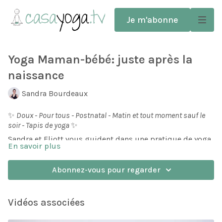
Je m'abonne
Yoga Maman-bébé: juste après la
naissance
Sandra Bourdeaux
✨
Doux - Pour tous - Postnatal - Matin et tout moment sauf le
soir - Tapis de yoga
✨
Sandra et Eliott vous guident dans une pratique de yoga
En savoir plus
maman-bébé prévue pour être pratiquée assez tôt,
même si vous n'avez pas commencé votre rééducation
des abdominaux et du périnée.
Abonnez-vous pour regarder
Après quelques instants rien que pour vous, pour
respirer et vous étirer, pratiquez avec votre bébé autour
de mouvements simples et d'un temps pour le massage.
Vidéos associées
Un vrai moment de complicité pour vous et votre bébé!