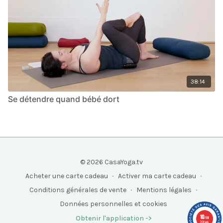
38:14
Se détendre quand bébé dort
© 2026 CasaYoga.tv
Acheter une carte cadeau
∙
Activer ma carte cadeau
∙
Conditions générales de vente
∙
Mentions légales
∙
Données personnelles et cookies
10
Obtenir l'application ->
/10
208 avis