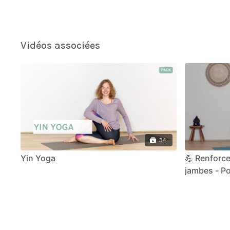
Vidéos associées
34
Yin Yoga
💪 Renforc
jambes - P