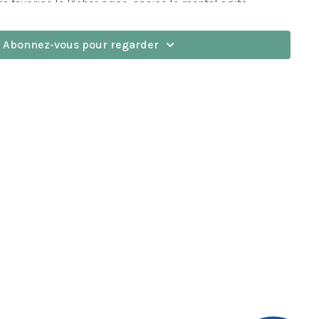
a favorise le lâcher prise, apaise le mental agité,
ssentiel et de travailler sa souplesse avec bienveillance.
 le tapis de yoga.
Abonnez-vous pour regarder