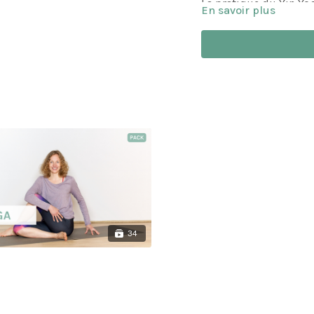
La pratique du Yin Yog
En savoir plus
permet de revenir à l'e
Merci à
Manduka
pour
34