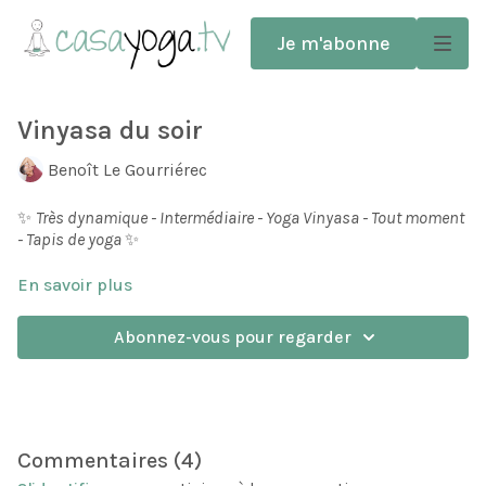
Je m'abonne
Vinyasa du soir
Benoît Le Gourriérec
✨
Très dynamique - Intermédiaire - Yoga Vinyasa - Tout moment
- Tapis de yoga
✨
En savoir plus
Un Vinyasa doux pour vous détendre en fin de journée.
Abonnez-vous pour regarder
Prenez votre temps et améliorez la qualité de votre
respiration dans les postures.
Vous pratiquerez essentiellement des postures au sol,
flexions avant et torsions.
Commentaires (
4
)