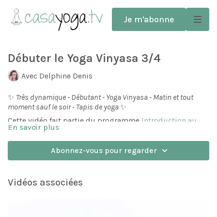
Je m'abonne
Débuter le Yoga Vinyasa 3/4
Avec Delphine Denis
✨
Très dynamique - Débutant - Yoga Vinyasa - Matin et tout
moment sauf le soir - Tapis de yoga
✨
Cette vidéo fait partie du programme
Introduction au
En savoir plus
Yoga Vinyasa
.
Nous avons consacré les deux premières séances à
Abonnez-vous pour regarder
l'apprentissage de la Salutation au soleil, qui est au
cœur de la pratique du Vinyasa.
Nous allons maintenant intégrer de nouvelles postures
Vidéos associées
entre ces Salutations. Pour aujourd'hui ce seront
Banarasana (la Fente basse) et Anjaneyasana (la Fente
haute).