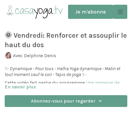
Je m'abonne
🌞 Vendredi: Renforcer et assouplir le
haut du dos
Avec Delphine Denis
✨
Dynamique - Pour tous - Hatha Yoga dynamique - Matin et
tout moment sauf le soir - Tapis de yoga
✨
Cette vidéo fait partie du programme
Une semaine de
En savoir plus
Yoga pour mon dos
.
Dans cette séance de Yoga spécial dos, renforcez le haut
Abonnez-vous pour regarder
du dos, et trouvez plus d'espace dans la cage thoracique.
Le haut de notre dos est souvent tendu, et refermé vers
l'avant. Nous allons le mobiliser, le muscler, et ouvrir la
cage thoracique pour trouver plus d'aisance.