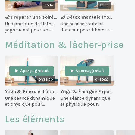
35:14
31:03
🌙 Préparer une soirée détendue
🌙 Détox mentale (Yoga & Détox douce)
Une pratique de Hatha
Une séance toute en
yoga au sol pour une
douceur pour libérer et
coupure indispensable
détoxifier le mental!
entre votre journée dans
Pour cela on prend le
Méditation & lâcher-prise
le monde extérieur et
temps de s'installer
une soirée détendue.
dans chaque posture, et
le m...
Aperçu gratuit
Aperçu gratuit
01:35:00
01:30:27
Yoga & Énergie: Lâcher-prise
Yoga & Énergie: Expansion
Une séance dynamique
Une séance dynamique
et physique pour
et physique pour
lâcher-prise
s'installer dans une
profondément.
sensation d'expansion
Les éléments
et cultiver Prana, notre
énergie.