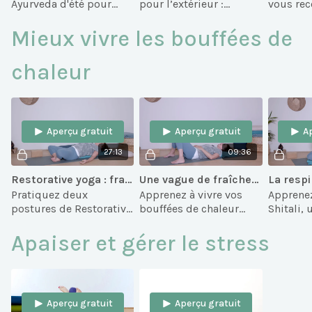
Ayurveda d'été pour
pour l’extérieur :
vous rec
relâcher la pression et
postures debout,
nature, 
pratiquer avec légèreté,
torsions, arbre et
sens, grâ
Mieux vivre les bouffées de
en lien avec la nature et
méditation pour s’unir
relaxati
les éléments.
à la nature.
pratique
chaleur
Aperçu gratuit
Aperçu gratuit
A
27:13
09:36
Restorative yoga : fraîcheur et apaisement pour les bouffées de chaleur
Une vague de fraîcheur : pratique douce pour apaiser vos bouffées de chaleur
Pratiquez deux
Apprenez à vivre vos
Apprenez
postures de Restorative
bouffées de chaleur
Shitali,
yoga pour apaiser les
autrement avec une
rafraîchi
bouffées de chaleur :
courte séance guidée
apaisant
Apaiser et gérer le stress
fraîcheur, détente et
alliant relaxation,
bouffées
régénération intérieure.
respiration et fraîcheur
inflamma
intérieure.
Aperçu gratuit
Aperçu gratuit