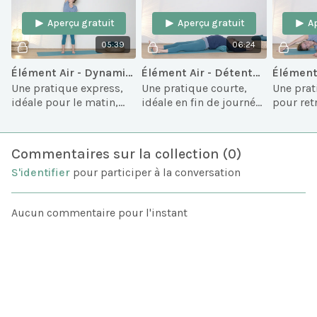
Aperçu gratuit
Aperçu gratuit
A
05:39
06:24
Élément Air - Dynamique - 5 min
Élément Air - Détente - 5 min
Une pratique express,
Une pratique courte,
Une prat
idéale pour le matin,
idéale en fin de journée
pour ret
pour retrouver
pour libérer la
inspirati
inspiration et
respiration et retrouver
enthous
enthousiasme avec
une énergie calme.
avec l'él
Commentaires sur la collection (
0
)
l'élément Air.
S'identifier
pour participer à la conversation
Aucun commentaire pour l'instant