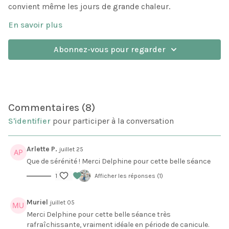
convient même les jours de grande chaleur.
Célébrer le soleil ne veut pas dire s'y consumer : nous
En savoir plus
pratiquons les salutations au soleil adaptées à la saison,
ralenties et portées par le mantra Aum Surya Namah. Le
Abonnez-vous pour regarder
fil de la pratique, c'est Shitali, la respiration
Vous en ressortez calme, reposé et frais, avec une
rafraîchissante du yoga — un véritable climatiseur de
technique à réutiliser tout l'été.
poche que nous intégrons dans les postures, puis dans
une variation complète en fin de séance.
Commentaires (
8
)
S'identifier
pour participer à la conversation
Arlette P.
juillet 25
Que de sérénité ! Merci Delphine pour cette belle séance
1
Afficher les réponses (1)
Muriel
juillet 05
Merci Delphine pour cette belle séance très
rafraîchissante, vraiment idéale en période de canicule.