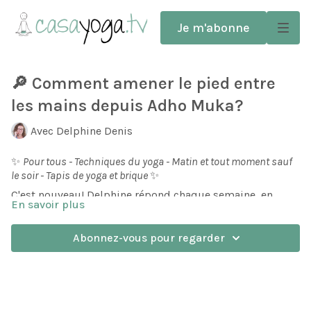
Je m'abonne
🔎 Comment amener le pied entre
les mains depuis Adho Muka?
Avec Delphine Denis
✨
Pour tous - Techniques du yoga - Matin et tout moment sauf
le soir - Tapis de yoga et brique
✨
C'est nouveau! Delphine répond chaque semaine, en
En savoir plus
vidéo, à une question d'un abonné.
Cette semaine Odile se demande comment faire pour
Abonnez-vous pour regarder
amener le pied entre les mains depuis adho-muka, la
posture du chien la tête en bas.
Bien souvent quand on débute on n'arrive pas à amener
son pied jusqu'entre les mains. Il s'arrête et bute contre
le sol avant.