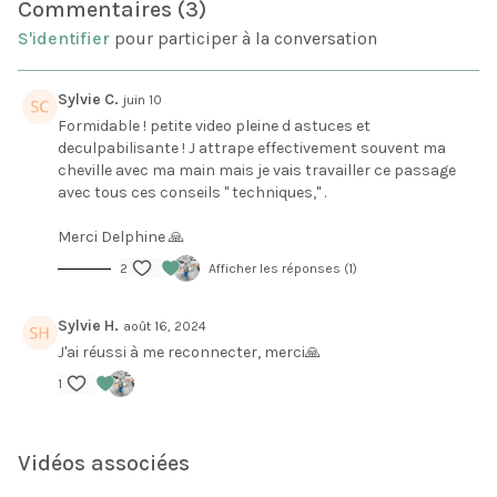
Commentaires (
3
)
On vous explique ici plusieurs façons de mettre toutes
S'identifier
pour participer à la conversation
les chances de votre coté pour que votre pied arrive
directement entre les mains dans cette transition depuis
Adho-Muka.
On espère que cela vous aidera!
Sylvie C.
juin 10
Vous pouvez poser toutes vos questions Yoga en
Formidable ! petite video pleine d astuces et
commentaire de cette vidéo!
deculpabilisante ! J attrape effectivement souvent ma
cheville avec ma main mais je vais travailler ce passage
avec tous ces conseils " techniques," .
Merci Delphine 🙏
2
Afficher les réponses (1)
Sylvie H.
août 16, 2024
J'ai réussi à me reconnecter, merci🙏
1
Vidéos associées