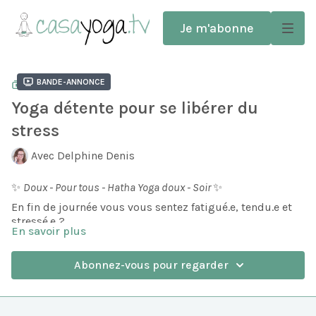
Je m'abonne
Bande-annonce
COLLECTION
Yoga détente pour se libérer du
stress
Avec Delphine Denis
✨
Doux - Pour tous - Hatha Yoga doux - Soir
✨
En fin de journée vous vous sentez fatigué.e, tendu.e et
stressé.e ?
En savoir plus
Ce Parcours de Yoga doux, au sol, vous accompagne
chaque soir de la semaine pour libérer la fatigue, les
Abonnez-vous pour regarder
tensions et le stress accumulés !
On prend le temps de détendre le bas du corps, le haut
de corps et la tête.