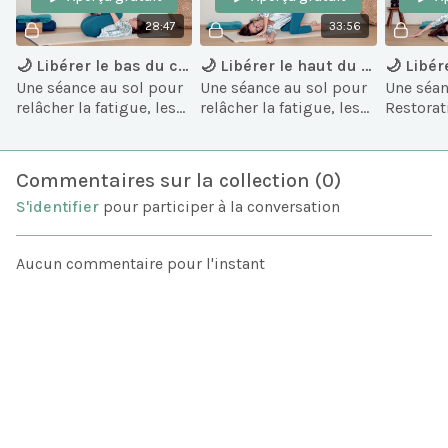
28:47
33:56
🌙 Libérer le bas du corps
🌙 Libérer le haut du corps
Une séance au sol pour
Une séance au sol pour
Une séan
relâcher la fatigue, les
relâcher la fatigue, les
Restorat
tensions et le stress
tensions et le stress
libérer l
dans le bas du corps en
dans le bas du corps en
lorsque 
fin de journée.
fin de journée.
sentez fa
Commentaires sur la collection (
0
)
stressé.e
S'identifier
pour participer à la conversation
Aucun commentaire pour l'instant