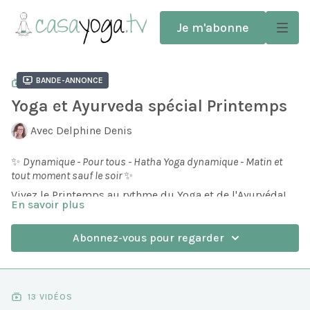
Je m'abonne
Bande-annonce
COLLECTION
Yoga et Ayurveda spécial Printemps
Avec Delphine Denis
✨
Dynamique - Pour tous - Hatha Yoga dynamique - Matin et
tout moment sauf le soir
✨
Vivez le Printemps au rythme du Yoga et de l'Ayurvéda!
En savoir plus
5 jours, pour retrouver fluidité, légèreté, dynamisme et
enthousiasme, après les jours froids et les longues nuits
Abonnez-vous pour regarder
de l'hiver.
Après les jours froids et les longues nuits de l'hiver,
cette nouvelle saison nous apporte plus de lumière et
d'énergie. Mais bien souvent tout ce que nous avons
13 VIDÉOS
accumulé au cours des derniers mois nous pèse, on se
En Ayurvéda, l'énergie associée au printemps est celle de