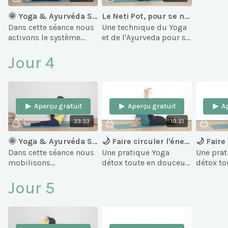
🌞 Yoga & Ayurvéda Spécial Printemps 3/5: Détox du système respiratoire
Le Neti Pot, pour se nettoyer le nez
Dans cette séance nous
Une technique du Yoga
activons le système
et de l'Ayurveda pour se
respiratoire, pour
nettoyer le nez chaque
limiter les rhumes et
jour.
Jour 4
allergies courants en
cette saison.
Aperçu gratuit
Aperçu gratuit
A
33:33
19:51
🌞 Yoga & Ayurvéda Spécial Printemps 4/5: Mobiliser les articulations
🌙 Faire circuler l'énergie dans le bas du corps (Yoga & Détox douce)
Dans cette séance nous
Une pratique Yoga
Une prat
mobilisons
détox toute en douceur
détox to
méthodiquement
pour faire circuler
pour fair
chaque articulation du
l'énergie dans le bas du
l'énergi
Jour 5
corps, pour évacuer les
corps et libérer les
du corps 
toxines qui s'y déposent
articulations.
articulat
selon l'Ayurveda.