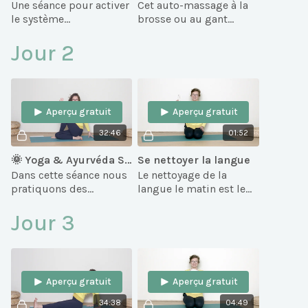
Une séance pour activer
Cet auto-massage à la
le système
brosse ou au gant
lymphatique, qui prend
Garshana vient stimuler
en charge l'élimination
la circulation
Jour 2
des toxines.
lymphatique et
l'élimination.
Aperçu gratuit
Aperçu gratuit
32:46
01:52
🌞 Yoga & Ayurvéda Spécial Printemps 2/5: Détox du système digestif
Se nettoyer la langue
Dans cette séance nous
Le nettoyage de la
pratiquons des
langue le matin est le
postures et techniques
premier geste de
spécifiques pour
l'Ayurveda et du Yoga
Jour 3
réveiller la digestion et
au réveil.
notre feu digestif !
Aperçu gratuit
Aperçu gratuit
34:38
04:49