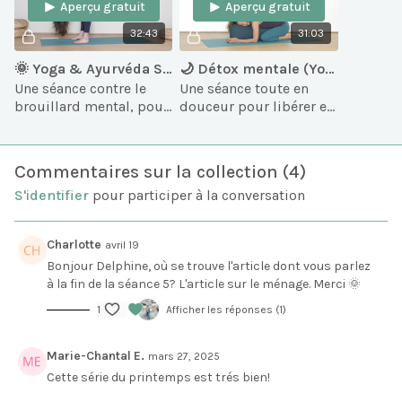
Aperçu gratuit
Aperçu gratuit
32:43
31:03
🌞 Yoga & Ayurvéda Spécial Printemps 5/5: Détox du mental
🌙 Détox mentale (Yoga & Détox douce)
Une séance contre le
Une séance toute en
brouillard mental, pour
douceur pour libérer et
retrouver clarté,
détoxifier le mental!
concentration et
Pour cela on prend le
optimisme.
temps de s'installer
Commentaires sur la collection (
4
)
dans chaque posture, et
S'identifier
pour participer à la conversation
le m...
Charlotte
avril 19
Bonjour Delphine, où se trouve l'article dont vous parlez
à la fin de la séance 5? L'article sur le ménage. Merci 🌞
1
Afficher les réponses (1)
Marie-Chantal E.
mars 27, 2025
Cette série du printemps est trés bien!