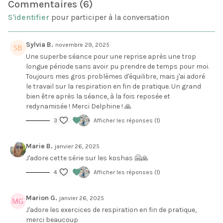
Commentaires (
6
)
sol, pour prendre conscience de la manière dont la
S'identifier
pour participer à la conversation
respiration s'installe dans notre corps, puis mettre en
place la respiration yogique complète.
Une pratique complète de 45 minutes avec 30 minutes
de Hatha Yoga, suivie de 15 minutes de Pranayama et
Sylvia B.
novembre 29, 2025
méditation.
Une superbe séance pour une reprise après une trop
longue période sans avoir pu prendre de temps pour moi.
Toujours mes gros problèmes d'équilibre, mais j'ai adoré
le travail sur la respiration en fin de pratique. Un grand
bien être après la séance, à la fois reposée et
redynamisée ! Merci Delphine ! 🙏
3
Afficher les réponses (1)
Marie B.
janvier 26, 2025
J'adore cette série sur les koshas 🤗🙏
4
Afficher les réponses (1)
Marion G.
janvier 26, 2025
J'adore les exercices de respiration en fin de pratique,
merci beaucoup