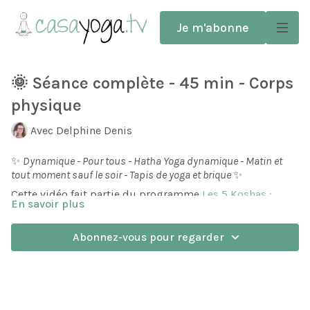
Je m'abonne
🌞 Séance complète - 45 min - Corps
physique
Avec Delphine Denis
✨
Dynamique - Pour tous - Hatha Yoga dynamique - Matin et
tout moment sauf le soir - Tapis de yoga et brique
✨
Cette vidéo fait partie du programme
Les 5 Koshas :
En savoir plus
l'approche globale du Yoga
.
Annamaya Kosha représente notre aspect purement
Abonnez-vous pour regarder
matériel : nos os, articulations, muscles, cellules,...
On retrouve toujours le fil conducteur des salutations au
soleil simples, et nous nous nous intéressons à la forme
des postures et à l'alignement.
La séance se termine par 15 minutes de respiration au