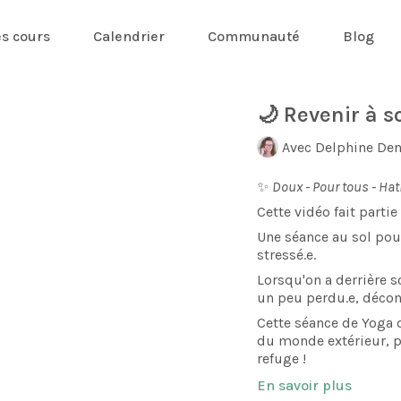
es cours
Calendrier
Communauté
Blog
🌙 Revenir à s
Avec Delphine Den
✨
Doux - Pour tous - Ha
Cette vidéo fait par
Une séance au sol pour 
stressé.e.
Lorsqu'on a derrière s
un peu perdu.e, décon
Cette séance de Yoga 
du monde extérieur, po
refuge !
Une séance idéale pou
En savoir plus