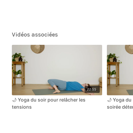
Vidéos associées
22:55
🌙 Yoga du soir pour relâcher les
🌙 Yoga du 
tensions
soirée dét