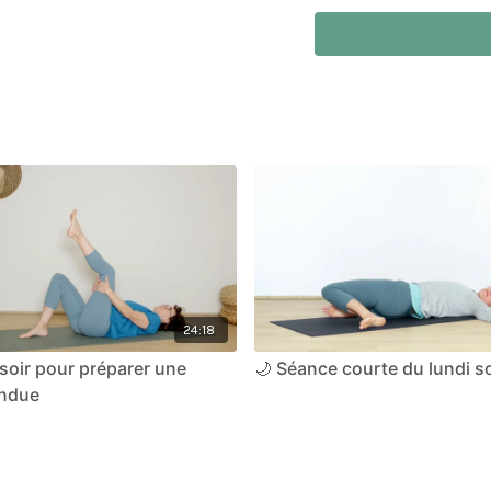
24:18
soir pour préparer une
🌙 Séance courte du lundi so
endue