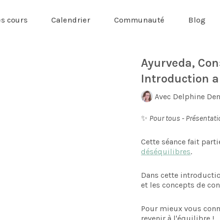
es cours
Calendrier
Communauté
Blog
Ayurveda, Cons
Introduction 
Avec Delphine Den
✨
Pour tous - Présentat
Cette séance fait pa
déséquilibres
.
Dans cette introducti
et les concepts de con
Pour mieux vous conna
revenir à l'équilibre !