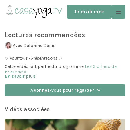
Je m'abonne
Lectures recommandées
Avec Delphine Denis
✨
Pour tous - Présentations
✨
Cette vidéo fait partie du programme
Les 3 piliers de
l'Ayurveda
.
En savoir plus
Pour aller plus loin dans votre intégration de l'Ayurveda,
voici une liste de livres que je recommande.
Abonnez-vous pour regarder
Vidéos associées