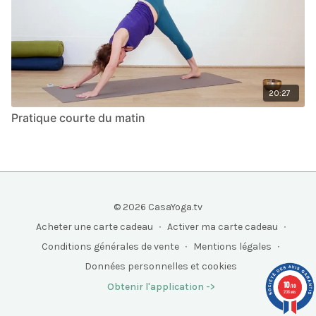
20:27
Pratique courte du matin
© 2026 CasaYoga.tv
Acheter une carte cadeau
∙
Activer ma carte cadeau
∙
Conditions générales de vente
∙
Mentions légales
∙
Données personnelles et cookies
10
Obtenir l'application ->
/10
208 avis