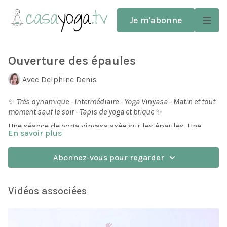
Je m'abonne
Ouverture des épaules
Avec Delphine Denis
✨
Très dynamique - Intermédiaire - Yoga Vinyasa - Matin et tout
moment sauf le soir - Tapis de yoga et brique
✨
Une séance de yoga vinyasa axée sur les épaules. Une
En savoir plus
pratique dynamique qui délie et ouvre tout le haut du
corps. A pratiquer à tout moment de la journée!
Abonnez-vous pour regarder
Après des étirements des épaules au sol, Delphine vous
emmène dans un vinyasa fluide qui combinera des
postures debout avec un travail d'ouverture des épaules.
Vidéos associées