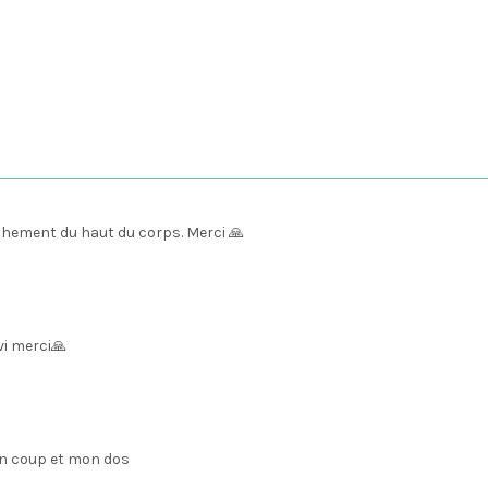
âchement du haut du corps. Merci 🙏
vi merci🙏
on coup et mon dos