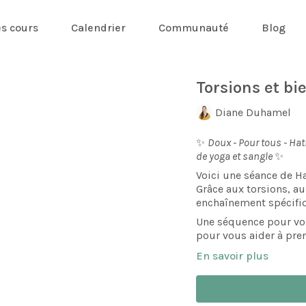
es cours
Calendrier
Communauté
Blog
Torsions et bi
Diane Duhamel
✨
Doux - Pour tous - Ha
de yoga et sangle
✨
Voici une séance de H
Grâce aux torsions, au
enchaînement spécifiq
Une séquence pour vous
pour vous aider à pre
En savoir plus