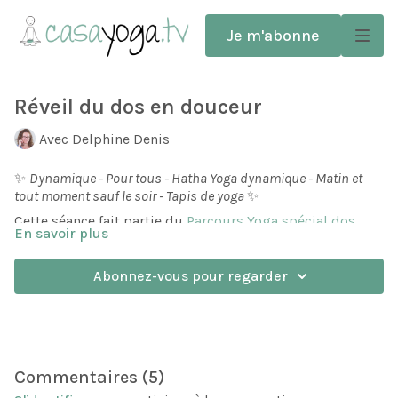
Je m'abonne
Réveil du dos en douceur
Avec Delphine Denis
✨
Dynamique - Pour tous - Hatha Yoga dynamique - Matin et
tout moment sauf le soir - Tapis de yoga
✨
Cette séance fait partie du
Parcours Yoga spécial dos
.
En savoir plus
Une séance active mais tout en douceur pour réveiller les
dos sensibles. Des mouvements doux, au sol, pour
Abonnez-vous pour regarder
mobiliser la colonne, travailler la symétrie, masser les
disques intervertébraux, et préparer votre dos pour une
bonne journée!
Commentaires (
5
)