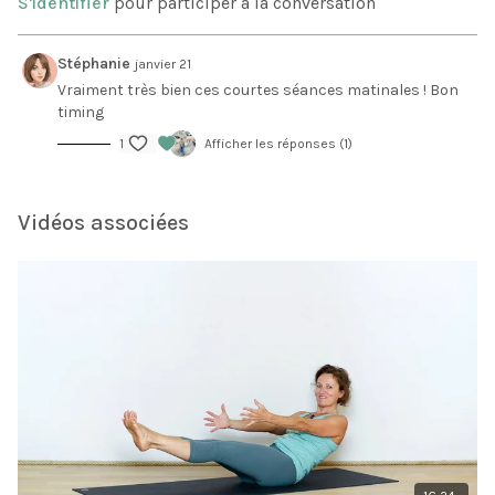
S'identifier
pour participer à la conversation
asymétriques, pour équilibrer la droite et la gauche.
Plus d'infos sur les bénéfices du
Yoga du matin
sur le
blog.
Stéphanie
janvier 21
Vraiment très bien ces courtes séances matinales ! Bon
timing
1
Afficher les réponses (1)
Vidéos associées