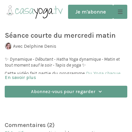
Je m'abonne
Séance courte du mercredi matin
Avec Delphine Denis
✨
Dynamique - Débutant - Hatha Yoga dynamique - Matin et
tout moment sauf le soir - Tapis de yoga
✨
Cette vidéo fait partie du programme
Du Yoga chaque
En savoir plus
matin
.
Pratiquez le yoga chaque matin! Delphine vous propose
Abonnez-vous pour regarder
une séance pour chaque matin de la semaine, du lundi
au vendredi.
Des séances courtes -15 minutes, des mouvements
simples, accessibles à tous et synchronisés à la
respiration, très efficaces pour réveiller le corps,
Commentaires (
2
)
l'énergie et le mental.
Dans cette séance nous intégrons quelques mouvements