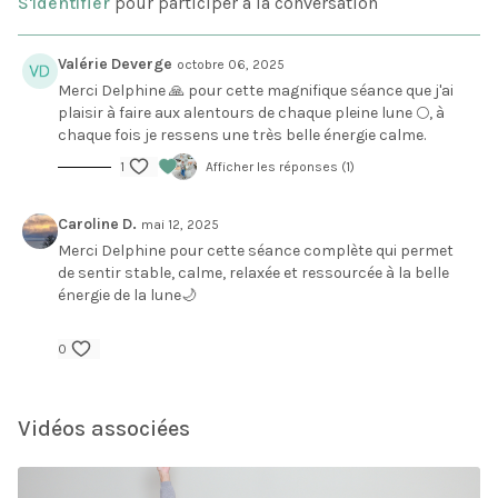
S'identifier
pour participer à la conversation
exercice de respiration et une méditation calmante et
apaisante sur la lune.
Valérie Deverge
octobre 06, 2025
Merci Delphine 🙏 pour cette magnifique séance que j'ai
plaisir à faire aux alentours de chaque pleine lune 🌕, à
chaque fois je ressens une très belle énergie calme.
1
Afficher les réponses (1)
Caroline D.
mai 12, 2025
Merci Delphine pour cette séance complète qui permet
de sentir stable, calme, relaxée et ressourcée à la belle
énergie de la lune🌙
0
Vidéos associées