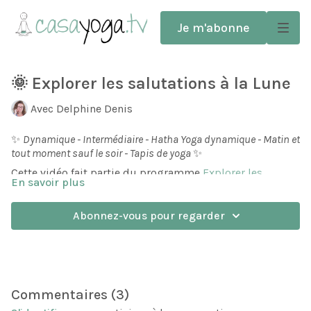
Je m'abonne
🌞 Explorer les salutations à la Lune
Avec Delphine Denis
✨
Dynamique - Intermédiaire - Hatha Yoga dynamique - Matin et
tout moment sauf le soir - Tapis de yoga
✨
Cette vidéo fait partie du programme
Explorer les
En savoir plus
salutations à la Lune
.
Une séance complète, et un travail en profondeur,
Abonnez-vous pour regarder
fluidité et concentration autour des salutations à la lune.
Après avoir préparé les jambes et le bassin, nous nous
approchons doucement de ces salutations qui travaillent
beaucoup la force et l'étirement des jambes et du bassin.
La séance se termine par quelques exercices de
Commentaires (
3
)
stabilisation des jambes et du bassin, une relaxation, un