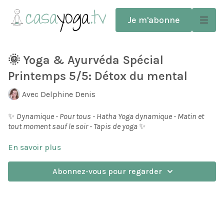
Je m'abonne
🌞 Yoga & Ayurvéda Spécial
Printemps 5/5: Détox du mental
Avec Delphine Denis
✨
Dynamique - Pour tous - Hatha Yoga dynamique - Matin et
tout moment sauf le soir - Tapis de yoga
✨
En savoir plus
Cette vidéo fait partie du programme
Yoga et Ayurveda
spécial Printemps
.
Abonnez-vous pour regarder
Vous sentez-vous fatigué et groggy au réveil, ou le
mental dans le brouillard en cours de journée?
Par des mouvements et techniques particulières nous