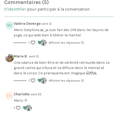
Commentaires (
5
)
viendront réveiller et éclaircir le mental, pour plus de
vivacité et une meilleure capacité de concentration dans
S'identifier
pour participer à la conversation
la journée!
Valérie Deverge
avril 12
Découvrez également nos conseils juste après, pour aller
Merci Delphine 🙏, je suis fan des OM dans les leçons de
plus loin dans l'idée du ménage dans votre mental, votre
yoga, ce qui aide bien à libérer le mental.
corps et votre vie!
1
Afficher les réponses (1)
Si vous ressentez le besoin d'une approche plus douce
de la Détox mentale, nous vous invitons à suivre la
Marie B.
avril 10
séance donnée juste au-dessous.
Une séance de bien-être et de sérénité retrouvée dans ce
grand calme qui infuse et se diffuse dans le mental et
L'article sur le
Ménage de printemps
.
dans le corps. Ce pranayama est magique 🤗😍🙏
1
Afficher les réponses (1)
Charlotte
avril 20
Merci 🌞
1