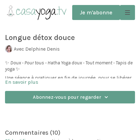
Je m'abonne
Longue détox douce
Avec Delphine Denis
✨
Doux - Pour tous - Hatha Yoga doux - Tout moment - Tapis de
yoga
✨
Une séance à pratiquer en fin de journée, pour se libérer
En savoir plus
des tensions physiques et émotionnelles.
La séance se termine par un Yoga Nidra pour faire briller
Abonnez-vous pour regarder
votre soleil intérieur, puis un Pranayama doux et detox.
Commentaires (
10
)