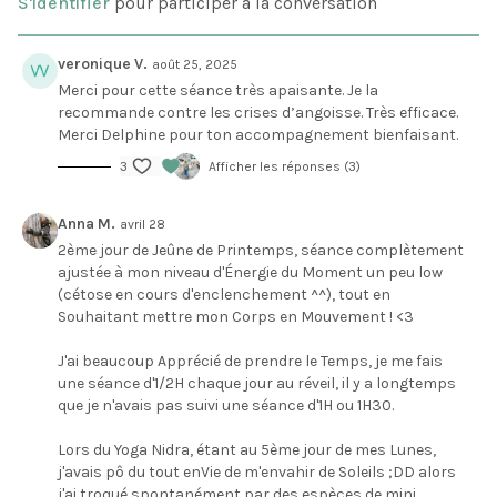
S'identifier
pour participer à la conversation
veronique V.
août 25, 2025
Merci pour cette séance très apaisante. Je la
recommande contre les crises d’angoisse. Très efficace.
Merci Delphine pour ton accompagnement bienfaisant.
3
Afficher les réponses (3)
Anna M.
avril 28
2ème jour de Jeûne de Printemps, séance complètement
ajustée à mon niveau d'Énergie du Moment un peu low
(cétose en cours d'enclenchement ^^), tout en
Souhaitant mettre mon Corps en Mouvement ! <3
J'ai beaucoup Apprécié de prendre le Temps, je me fais
une séance d'1/2H chaque jour au réveil, il y a longtemps
que je n'avais pas suivi une séance d'1H ou 1H30.
Lors du Yoga Nidra, étant au 5ème jour de mes Lunes,
j'avais pô du tout enVie de m'envahir de Soleils ;DD alors
j'ai troqué spontanément par des espèces de mini