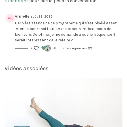
S'identifier
pour participer à la conversation
vous avez des problèmes de tension ou de coeur.
massage du ventre en profondeur).
Armelle
août 22, 2025
Dernière séance de ce programme qui s'est révélé assez
intense pour moi tout en me procurant beaucoup de
bien être. Delphine, je me demande à quelle fréquence il
serait intéressant de le refaire ?
2
Afficher les réponses (2)
Vidéos associées