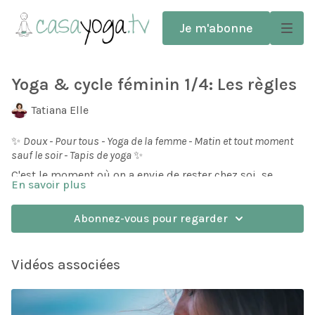
Je m'abonne
Yoga & cycle féminin 1/4: Les règles
Tatiana Elle
✨
Doux - Pour tous - Yoga de la femme - Matin et tout moment
sauf le soir - Tapis de yoga
✨
C'est le moment où on a envie de rester chez soi, se
En savoir plus
détendre et prendre soin de soi. Voici une séance tout en
détente pour accompagner cette période, pas toujours
facile sur le plan physique et émotionnel.
Abonnez-vous pour regarder
La période des règles correspond à l'archétype de la
vieille dame, ou la femme sage.
Vidéos associées