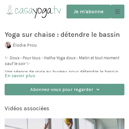
Je m'abonne
Yoga sur chaise : détendre le bassin
Élodie Prou
✨
Doux - Pour tous - Hatha Yoga doux - Matin et tout moment
sauf le soir
✨
Une séance de yoga au bureau pour détendre le bassin.
En savoir plus
Une séquence sans tapis et axée sur la détente du bas du
corps et des hanches.
Abonnez-vous pour regarder
Une posture assise prolongée peut maintenir les hanches
en fermeture. Dans cette séquence de hatha yoga, vous
mobilisez les jambes, les hanches et la colonne lombaire
Vidéos associées
pour libérer de l'espace et retrouver de la mobilité dans
le bassin.