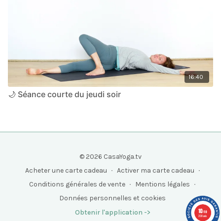
16:40
🌙 Séance courte du jeudi soir
© 2026 CasaYoga.tv
Acheter une carte cadeau
∙
Activer ma carte cadeau
∙
Conditions générales de vente
∙
Mentions légales
∙
Données personnelles et cookies
10
Obtenir l'application ->
/10
208 avis