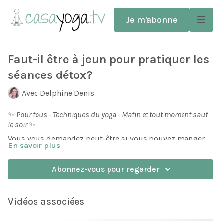
Je m'abonne
Faut-il être à jeun pour pratiquer les
séances détox?
Avec Delphine Denis
✨
Pour tous - Techniques du yoga - Matin et tout moment sauf
le soir
✨
Vous vous demandez peut-être si vous pouvez manger
En savoir plus
quelque chose avant une pratique détox? Voici mes
conseils.
Abonnez-vous pour regarder
Vidéos associées