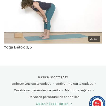
32:53
Yoga Détox 3/5
© 2026 CasaYoga.tv
Acheter une carte cadeau
∙
Activer ma carte cadeau
∙
Conditions générales de vente
∙
Mentions légales
∙
Données personnelles et cookies
10
Obtenir l'application ->
/10
208 avis