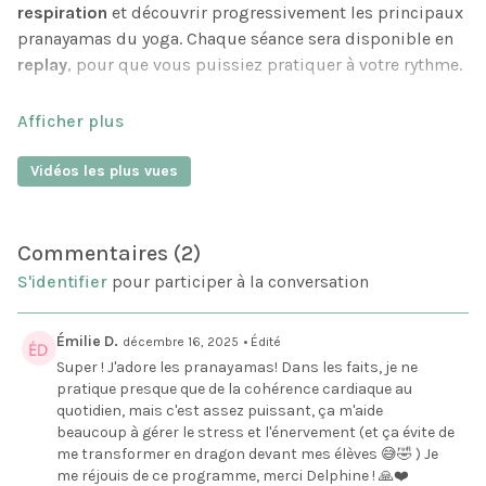
respiration
et découvrir progressivement les principaux
pranayamas du yoga. Chaque séance sera disponible en
replay
, pour que vous puissiez pratiquer à votre rythme.
À chaque rencontre, nous commencerons par des
asanas
(postures de yoga) pour préparer le corps. Puis nous
Vidéos les plus vues
entrerons dans la pratique du
pranayama
, les exercices
de respiration du yoga. L’objectif est de travailler à la fois
sur la respiration et sur le
système nerveux
, afin de :
Commentaires (
2
)
mieux réguler votre énergie au quotidien,
S'identifier
pour participer à la conversation
vous aider à vous poser, à vous calmer,
favoriser un
meilleur sommeil
,
Émilie D.
décembre 16, 2025
• Édité
retrouver
clarté mentale
et concentration.
Super ! J'adore les pranayamas! Dans les faits, je ne
pratique presque que de la cohérence cardiaque au
quotidien, mais c'est assez puissant, ça m'aide
La première séance, le
7 décembre 2025
, sera consacrée
beaucoup à gérer le stress et l'énervement (et ça évite de
aux bases : entrer en lien avec votre respiration,
me transformer en dragon devant mes élèves 😅🤣 ) Je
apprendre à l’observer, la modifier légèrement tout en la
me réjouis de ce programme, merci Delphine ! 🙏❤️