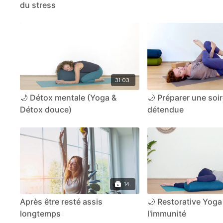
du stress
31:03
🌙 Détox mentale (Yoga &
🌙 Préparer une soi
Détox douce)
détendue
14
Après être resté assis
🌙 Restorative Yoga
longtemps
l'immunité