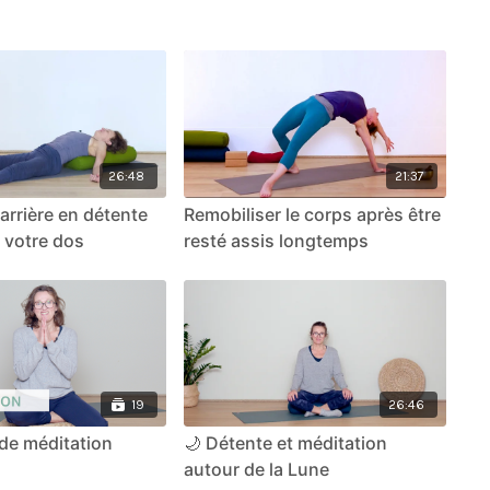
26:48
21:37
 arrière en détente
Remobiliser le corps après être
r votre dos
resté assis longtemps
19
26:46
de méditation
🌙 Détente et méditation
autour de la Lune