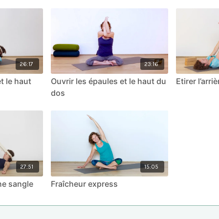
26:17
23:16
t le haut
Ouvrir les épaules et le haut du
Etirer l’arr
dos
27:51
15:05
ne sangle
Fraîcheur express