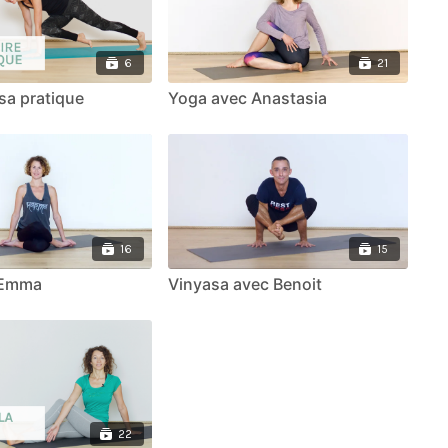
6
21
sa pratique
Yoga avec Anastasia
16
15
 Emma
Vinyasa avec Benoit
22