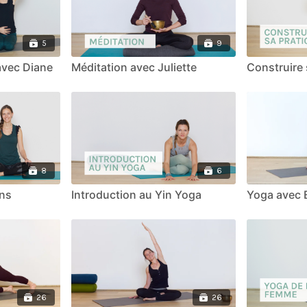
5
9
avec Diane
Méditation avec Juliette
Construire 
8
6
ons
Introduction au Yin Yoga
Yoga avec
26
26