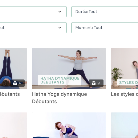
4
8
ébutants
Hatha Yoga dynamique
Les styles 
Débutants