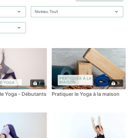
7
9
de Yoga - Débutants
Pratiquer le Yoga à la maison